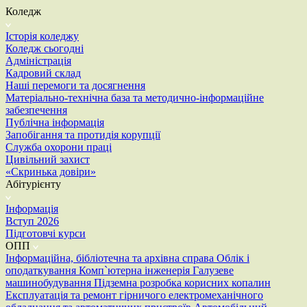
Коледж
Історія коледжу
Коледж сьогодні
Адміністрація
Кадровий склад
Наші перемоги та досягнення
Матеріально-технічна база та методично-інформаційне
забезпечення
Публічна інформація
Запобігання та протидія корупції
Служба охорони праці
Цивільний захист
«Скринька довіри»
Абітурієнту
Інформація
Вступ 2026
Підготовчі курси
ОПП
Інформаційна, бібліотечна та архівна справа
Облік і
оподаткування
Комп`ютерна інженерія
Галузеве
машинобудування
Підземна розробка корисних копалин
Експлуатація та ремонт гірничого електромеханічного