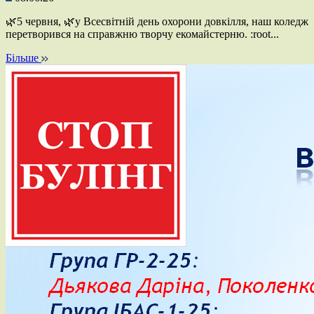
🌿5 червня, 🌿у Всесвітній день охорони довкілля, наш коледж
перетворився на справжню творчу екомайстерню. :root...
Більше