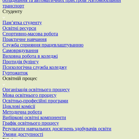
обладнання та автоматичних пристроїв
Автомобільний
транспорт
Студенту
Пам’ятка студенту
Освітні ресурси
Спортивно-масова робота
Практичне навчання
Служба сприяння працевлаштуванню
Самоврядування
Виховна робота в коледжі
Протидія булінгу
Психологічна служба коледжу
Гуртожиток
Освітній процес
Організація освітнього процесу
Мова освітнього процесу
Освітньо-професійні програми
Циклові комісії
Методична робота
Вибіркові освітні компоненти
Графік освітнього процесу
Результати навчальних досягнень здобувачів освіти
Умови доступності