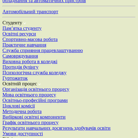
обладнання та автоматичних пристроїв
Автомобільний транспорт
Студенту
Пам’ятка студенту
Освітні ресурси
Спортивно-масова робота
Практичне навчання
Служба сприяння працевлаштуванню
Самоврядування
Виховна робота в коледжі
Протидія булінгу
Психологічна служба коледжу
Гуртожиток
Освітній процес
Організація освітнього процесу
Мова освітнього процесу
Освітньо-професійні програми
Циклові комісії
Методична робота
Вибіркові освітні компоненти
Графік освітнього процесу
Результати навчальних досягнень здобувачів освіти
Умови доступності