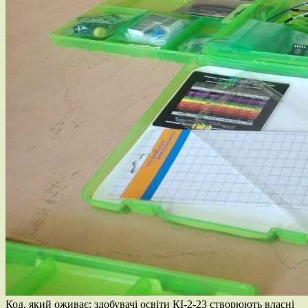
Код, який оживає: здобувачі освіти КІ-2-23 створюють власні