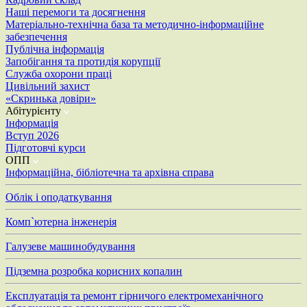
Наші перемоги та досягнення
Матеріально-технічна база та методично-інформаційне
забезпечення
Публічна інформація
Запобігання та протидія корупції
Служба охорони праці
Цивільний захист
«Скринька довіри»
Абітурієнту
Інформація
Вступ 2026
Підготовчі курси
ОПП
Інформаційна, бібліотечна та архівна справа
Облік і оподаткування
Комп`ютерна інженерія
Галузеве машинобудування
Підземна розробка корисних копалин
Експлуатація та ремонт гірничого електромеханічного