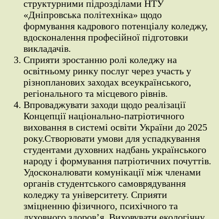
структурними підрозділами НТУ
«Дніпровська політехніка» щодо
формування кадрового потенціалу коледжу,
вдосконалення професійної підготовки
викладачів.
Сприяти зростанню ролі коледжу на
освітньому ринку послуг через участь у
різнопланових заходах всеукраїнського,
регіонального та місцевого рівнів.
Впроваджувати заходи щодо реалізації
Концепції національно-патріотичного
виховання в системі освіти України до 2025
року.Створювати умови для успадкування
студентами духовних надбань українського
народу і формування патріотичних почуттів.
Удосконалювати комунікації між членами
органів студентського самоврядування
коледжу та університету. Сприяти
зміцненню фізичного, психічного та
духовного здоров’я. Виховувати екологічну