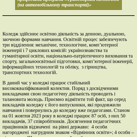
(на автомобільному транспорті)»
Коледж здійснює освітню діяльність за денною, дуальною,
заочною формами навчання. Освітній процес забезпечують
три відділення: механічне, технологічне, комп’ютерної
інженерії і 7 циклових комісій: українознавства та
гуманітарної освіти, національно-патріотичного виховання та
спорту, загальноосвітньої підготовки, комп’ютерної інженерії,
інформаційних технологій та обліку, з гірництва,
транспортних технологій.
В даний час у коледжі працює стабільний
висококваліфікований колектив. Поряд з досвідченими
викладачами свою педагогічну діяльність проводить і
талановита молодь. Приємно відмітити той факт, що серед
викладачів коледжу є його випускники, які продовжили
навчання і повернулись до коледжу вже педагогами. Станом
на 01 жовтня 2023 року в коледжі працює 87 осіб, з них 50
викладачів, 37 співробітників. Досягнення педагогічних
працівників відзначені на рівні держави: 4 особи
нагороджені нагрудним знаком «Відмінник освіти»; 4 особи –