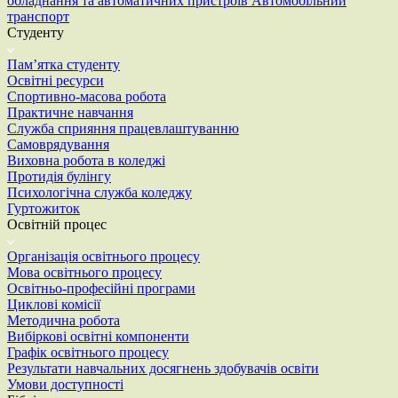
обладнання та автоматичних пристроїв
Автомобільний
транспорт
Студенту
Пам’ятка студенту
Освітні ресурси
Спортивно-масова робота
Практичне навчання
Служба сприяння працевлаштуванню
Самоврядування
Виховна робота в коледжі
Протидія булінгу
Психологічна служба коледжу
Гуртожиток
Освітній процес
Організація освітнього процесу
Мова освітнього процесу
Освітньо-професійні програми
Циклові комісії
Методична робота
Вибіркові освітні компоненти
Графік освітнього процесу
Результати навчальних досягнень здобувачів освіти
Умови доступності