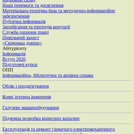
Наші перемоги та досягнення
Матеріально-технічна база та методично-інформаційне
забезпечення
Публічна інформація
Запобігання та протидія корупції
Служба охорони праці
Цивільний захист
«Скринька довіри»
Абітурієнту
Інформація
Вступ 2026
Підготовчі курси
ОПП
Інформаційна, бібліотечна та архівна справа
Облік і оподаткування
Комп`ютерна інженерія
Галузеве машинобудування
Підземна розробка корисних копалин
Експлуатація та ремонт гірничого електромеханічного