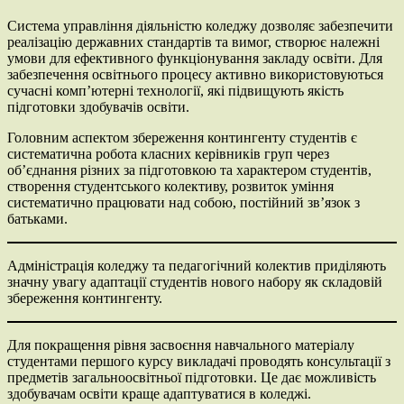
Cистема управління діяльністю коледжу дозволяє забезпечити
реалізацію державних стандартів та вимог, створює належні
умови для ефективного функціонування закладу освіти. Для
забезпечення освітнього процесу активно використовуються
сучасні комп’ютерні технології, які підвищують якість
підготовки здобувачів освіти.
Головним аспектом збереження контингенту студентів є
систематична робота класних керівників груп через
об’єднання різних за підготовкою та характером студентів,
створення студентського колективу, розвиток уміння
систематично працювати над собою, постійний зв’язок з
батьками.
Адміністрація коледжу та педагогічний колектив приділяють
значну увагу адаптації студентів нового набору як складовій
збереження контингенту.
Для покращення рівня засвоєння навчального матеріалу
студентами першого курсу викладачі проводять консультації з
предметів загальноосвітньої підготовки. Це дає можливість
здобувачам освіти краще адаптуватися в коледжі.