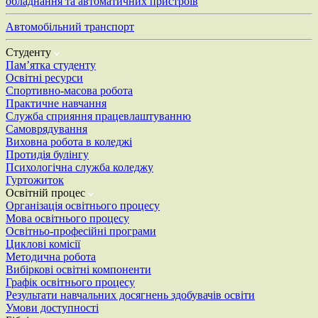
обладнання та автоматичних пристроїв
Автомобільний транспорт
Студенту
Пам’ятка студенту
Освітні ресурси
Спортивно-масова робота
Практичне навчання
Служба сприяння працевлаштуванню
Самоврядування
Виховна робота в коледжі
Протидія булінгу
Психологічна служба коледжу
Гуртожиток
Освітній процес
Організація освітнього процесу
Мова освітнього процесу
Освітньо-професійні програми
Циклові комісії
Методична робота
Вибіркові освітні компоненти
Графік освітнього процесу
Результати навчальних досягнень здобувачів освіти
Умови доступності