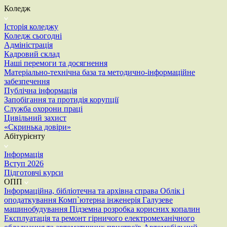
Коледж
Історія коледжу
Коледж сьогодні
Адміністрація
Кадровий склад
Наші перемоги та досягнення
Матеріально-технічна база та методично-інформаційне
забезпечення
Публічна інформація
Запобігання та протидія корупції
Служба охорони праці
Цивільний захист
«Скринька довіри»
Абітурієнту
Інформація
Вступ 2026
Підготовчі курси
ОПП
Інформаційна, бібліотечна та архівна справа
Облік і
оподаткування
Комп`ютерна інженерія
Галузеве
машинобудування
Підземна розробка корисних копалин
Експлуатація та ремонт гірничого електромеханічного