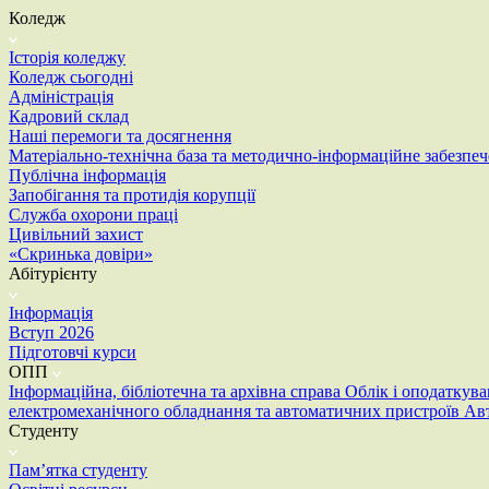
Коледж
Історія коледжу
Коледж сьогодні
Адміністрація
Кадровий склад
Наші перемоги та досягнення
Матеріально-технічна база та методично-інформаційне забезпе
Публічна інформація
Запобігання та протидія корупції
Служба охорони праці
Цивільний захист
«Скринька довіри»
Абітурієнту
Інформація
Вступ 2026
Підготовчі курси
ОПП
Інформаційна, бібліотечна та архівна справа
Облік і оподаткув
електромеханічного обладнання та автоматичних пристроїв
Ав
Студенту
Пам’ятка студенту