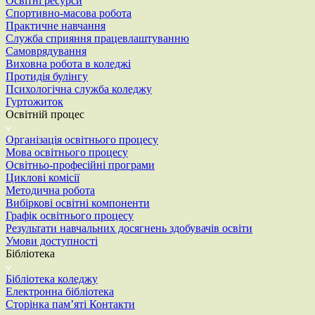
Освітні ресурси
Спортивно-масова робота
Практичне навчання
Служба сприяння працевлаштуванню
Самоврядування
Виховна робота в коледжі
Протидія булінгу
Психологічна служба коледжу
Гуртожиток
Освітній процес
Організація освітнього процесу
Мова освітнього процесу
Освітньо-професійні програми
Циклові комісії
Методична робота
Вибіркові освітні компоненти
Графік освітнього процесу
Результати навчальних досягнень здобувачів освіти
Умови доступності
Бібліотека
Бібліотека коледжу
Електронна бібліотека
Сторінка пам’яті
Контакти