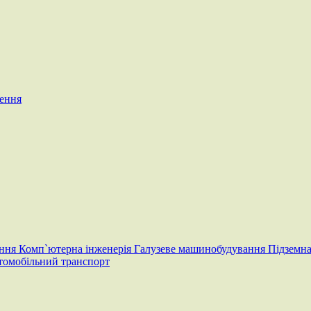
чення
ання
Комп`ютерна інженерія
Галузеве машинобудування
Підземна
томобільний транспорт