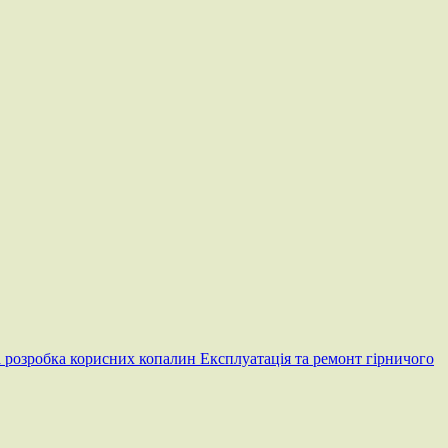
 розробка корисних копалин
Експлуатація та ремонт гірничого